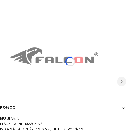
Na
Na
Na
Na
Na
Na
Na
Na
Na
Włącz
Linki w stopce
POMOC
REGULAMIN
KLAUZULA INFORMACYJNA
INFORMACJA O ZUŻYTYM SPRZĘCIE ELEKTRYCZNYM