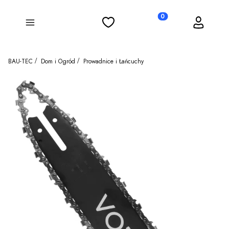
Ulubione
Koszyk
Zaloguj się
Produkty w koszyku: 0
Menu
BAU-TEC
Dom i Ogród
Prowadnice i Łańcuchy