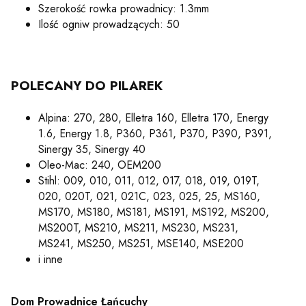
Szerokość rowka prowadnicy: 1.3mm
Ilość ogniw prowadzących: 50
POLECANY DO PILAREK
Alpina: 270, 280, Elletra 160, Elletra 170, Energy
1.6, Energy 1.8, P360, P361, P370, P390, P391,
Sinergy 35, Sinergy 40
Oleo-Mac: 240, OEM200
Stihl: 009, 010, 011, 012, 017, 018, 019, 019T,
020, 020T, 021, 021C, 023, 025, 25, MS160,
MS170, MS180, MS181, MS191, MS192, MS200,
MS200T, MS210, MS211, MS230, MS231,
MS241, MS250, MS251, MSE140, MSE200
i inne
Dom Prowadnice Łańcuchy