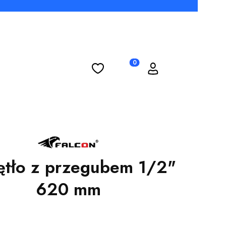
Ulubione
Koszyk
Zaloguj się
Produkty w koszyku: 0. Zobac
ętło z przegubem 1/2"
620 mm