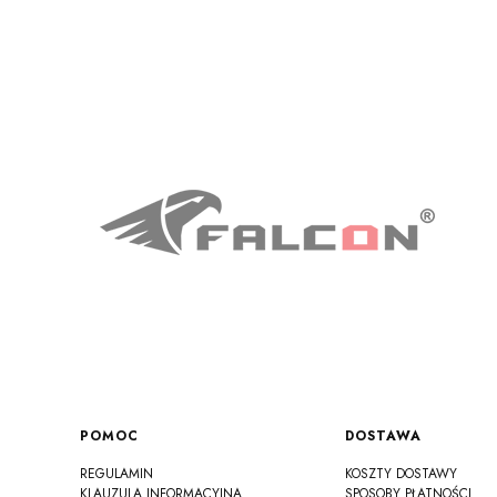
Linki w stopce
POMOC
DOSTAWA
REGULAMIN
KOSZTY DOSTAWY
KLAUZULA INFORMACYJNA
SPOSOBY PŁATNOŚCI