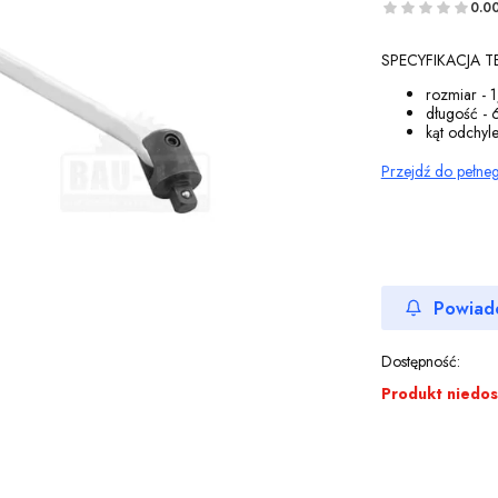
0.0
SPECYFIKACJA 
rozmiar - 
długość -
kąt odchyl
Przejdź do pełne
Powiad
Dostępność:
Produkt niedo