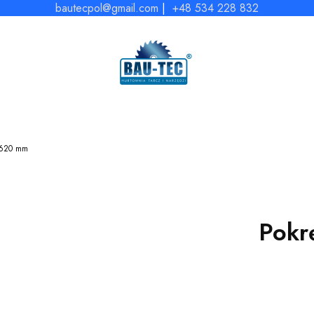
bautecpol@gmail.com
|
+48 534 228 832
 620 mm
Pokr