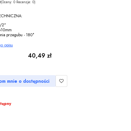
0
(Oceny: 0 Recenzje: 0)
TECHNICZNA:
1/2"
 610mm
enia przegubu - 180°
go opisu
Cena
40,49 zł
om mnie o dostępności
stępny