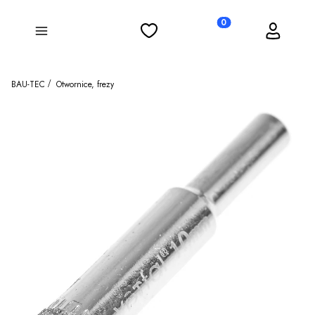
Ulubione
Koszyk
Zaloguj się
Produkty w koszyku: 0
Menu
BAU-TEC
Otwornice, frezy