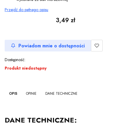
Przejdź do pełnego opisu
Cena
3,49 zł
Powiadom mnie o dostępności
Dostępność:
Produkt niedostępny
OPIS
OPINIE
DANE TECHNICZNE
DANE TECHNICZNE: