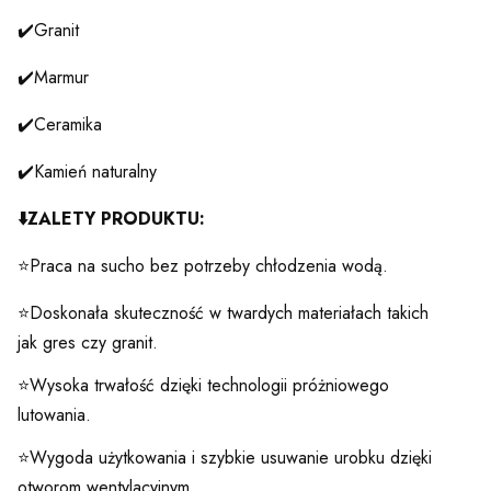
✔️Granit
✔️Marmur
✔️Ceramika
✔️Kamień naturalny
⬇️
ZALETY PRODUKTU:
⭐Praca na sucho bez potrzeby chłodzenia wodą.
⭐Doskonała skuteczność w twardych materiałach takich
jak gres czy granit.
⭐Wysoka trwałość dzięki technologii próżniowego
lutowania.
⭐Wygoda użytkowania i szybkie usuwanie urobku dzięki
otworom wentylacyjnym.