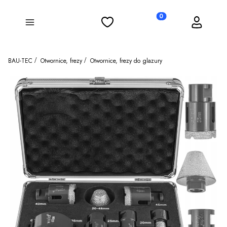
Ulubione
Koszyk
Zaloguj się
Produkty w koszyku: 0
Menu
BAU-TEC
Otwornice, frezy
Otwornice, frezy do glazury