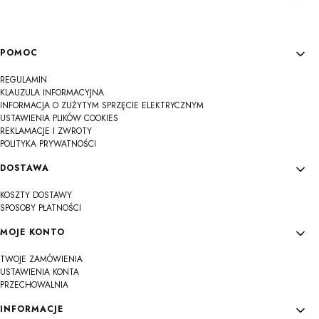
Linki w stopce
POMOC
REGULAMIN
KLAUZULA INFORMACYJNA
INFORMACJA O ZUŻYTYM SPRZĘCIE ELEKTRYCZNYM
USTAWIENIA PLIKÓW COOKIES
REKLAMACJE I ZWROTY
POLITYKA PRYWATNOŚCI
DOSTAWA
KOSZTY DOSTAWY
SPOSOBY PŁATNOŚCI
MOJE KONTO
TWOJE ZAMÓWIENIA
USTAWIENIA KONTA
PRZECHOWALNIA
INFORMACJE