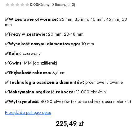
0.00
(Oceny: 0 Recenzje: 0)
✅W zestawie otwornice:
25 mm, 35 mm, 40 mm, 45 mm, 68
mm
✅Frezy w zestawie:
20 mm, 20-48 mm
✅Wysokość nasypu diamentowego:
10 mm
✅Kolor:
czerwony
✅Gwint:
M14 (do szlifierek)
✅Głębokość robocza:
3,5 cm
✅Technologia osadzenia diamentów:
próżniowe lutowanie
✅Maksymalna prędkość robocza:
11 000 obr./min
✅Wytrzymałość:
40-80 otworów (zależnie od twardości materiału)
Przejdź do pełnego opisu
Cena
225,49 zł