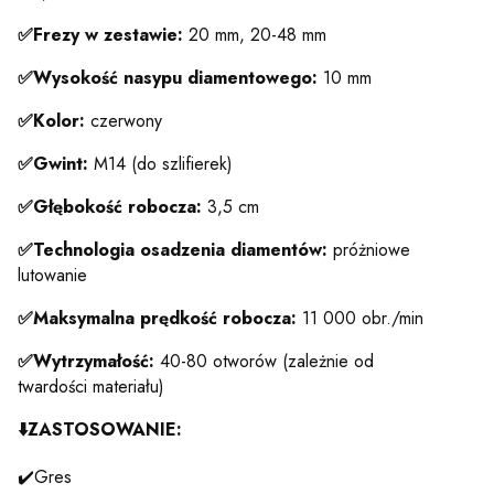
✅Frezy w zestawie:
20 mm, 20-48 mm
✅Wysokość nasypu diamentowego:
10 mm
✅Kolor:
czerwony
✅Gwint:
M14 (do szlifierek)
✅Głębokość robocza:
3,5 cm
✅Technologia osadzenia diamentów:
próżniowe
lutowanie
✅Maksymalna prędkość robocza:
11 000 obr./min
✅Wytrzymałość:
40-80 otworów (zależnie od
twardości materiału)
⬇️
ZASTOSOWANIE:
✔️Gres