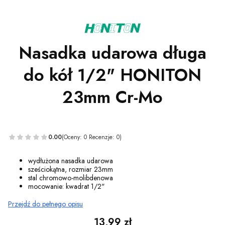
Nasadka udarowa długa
do kół 1/2" HONITON
23mm Cr-Mo
0.00
(Oceny: 0 Recenzje: 0)
wydłużona nasadka udarowa
sześciokątna, rozmiar 23mm
stal chromowo-molibdenowa
mocowanie: kwadrat 1/2"
Przejdź do pełnego opisu
Cena
13,99 zł