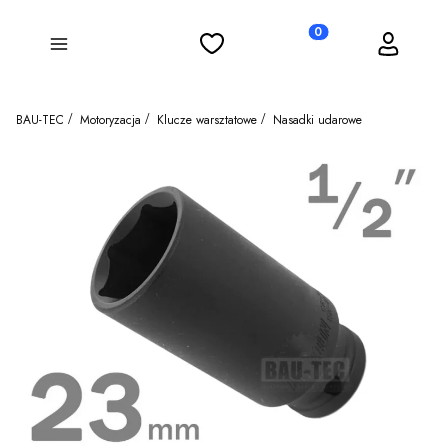
Ulubione
Koszyk
Zaloguj się
Produkty w koszyku: 0
Menu
BAU-TEC
Motoryzacja
Klucze warsztatowe
Nasadki udarowe