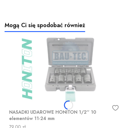
Mogą Ci się spodobać również
NASADKI UDAROWE HONITON 1/2'' 10
elementów 11-24 mm
Cena
79,00 zł