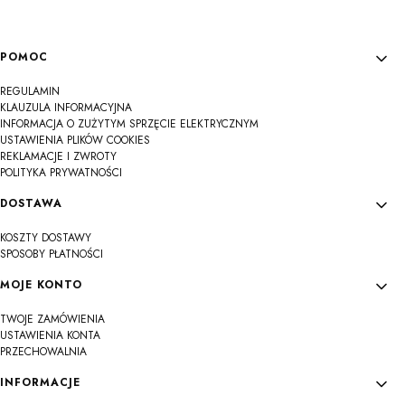
Linki w stopce
POMOC
REGULAMIN
KLAUZULA INFORMACYJNA
INFORMACJA O ZUŻYTYM SPRZĘCIE ELEKTRYCZNYM
USTAWIENIA PLIKÓW COOKIES
REKLAMACJE I ZWROTY
POLITYKA PRYWATNOŚCI
DOSTAWA
KOSZTY DOSTAWY
SPOSOBY PŁATNOŚCI
MOJE KONTO
TWOJE ZAMÓWIENIA
USTAWIENIA KONTA
PRZECHOWALNIA
INFORMACJE