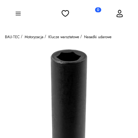
Ulubione
Koszyk
Zaloguj się
Produkty w koszyku: 0
Menu
BAU-TEC
Motoryzacja
Klucze warsztatowe
Nasadki udarowe