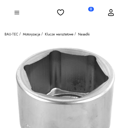
Ulubione
Koszyk
Zaloguj się
Produkty w koszyku: 0
Menu
BAU-TEC
Motoryzacja
Klucze warsztatowe
Nasadki