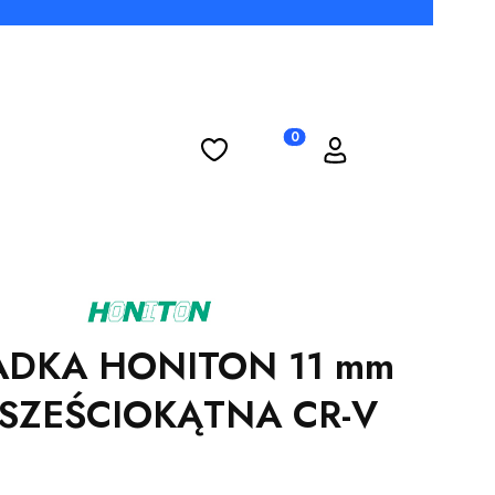
Ulubione
Koszyk
Zaloguj się
Produkty w koszyku: 0. Zobac
DKA HONITON 11 mm
 SZEŚCIOKĄTNA CR-V