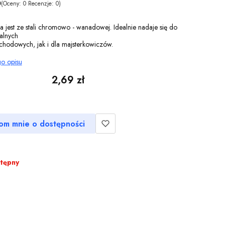
0
(Oceny: 0 Recenzje: 0)
jest ze stali chromowo - wanadowej. Idealnie nadaje się do
alnych
chodowych, jak i dla majsterkowiczów.
go opisu
Cena
2,69 zł
om mnie o dostępności
stępny