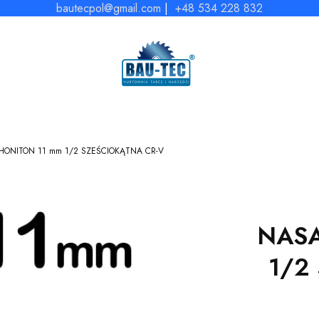
bautecpol@gmail.com
|
+48 534 228 832
ONITON 11 mm 1/2 SZEŚCIOKĄTNA CR-V
NASA
1/2