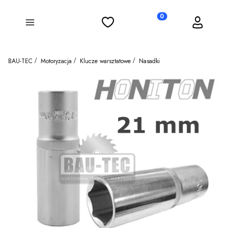
Ulubione
Koszyk
Zaloguj się
Produkty w koszyku: 0
Menu
BAU-TEC
Motoryzacja
Klucze warsztatowe
Nasadki