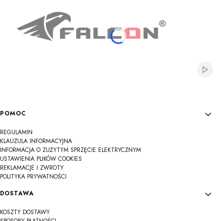
Włącz
Linki w stopce
POMOC
REGULAMIN
KLAUZULA INFORMACYJNA
INFORMACJA O ZUŻYTYM SPRZĘCIE ELEKTRYCZNYM
USTAWIENIA PLIKÓW COOKIES
REKLAMACJE I ZWROTY
POLITYKA PRYWATNOŚCI
DOSTAWA
KOSZTY DOSTAWY
SPOSOBY PŁATNOŚCI