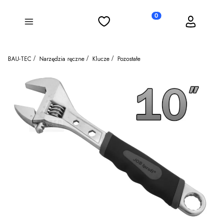
Ulubione
Koszyk
Zaloguj się
Produkty w koszyku: 0
Menu
BAU-TEC
Narzędzia ręczne
Klucze
Pozostałe