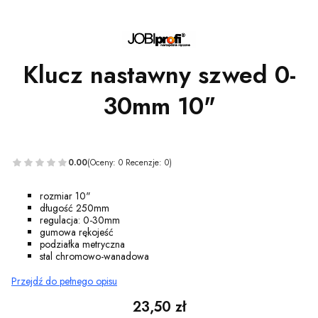
Klucz nastawny szwed 0-
30mm 10"
0.00
(Oceny: 0 Recenzje: 0)
rozmiar 10"
długość 250mm
regulacja: 0-30mm
gumowa rękojeść
podziałka metryczna
stal chromowo-wanadowa
Przejdź do pełnego opisu
Cena
23,50 zł