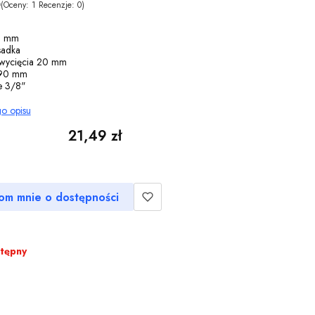
0
(Oceny: 1 Recenzje: 0)
2 mm
sadka
 wycięcia 20 mm
 90 mm
e 3/8"
go opisu
Cena
21,49 zł
om mnie o dostępności
stępny