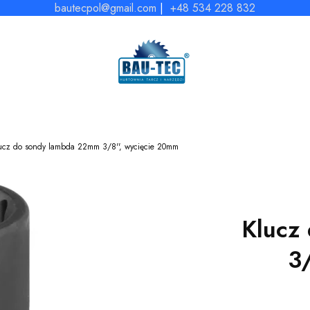
bautecpol@gmail.com
|
+48 534 228 832
ucz do sondy lambda 22mm 3/8'', wycięcie 20mm
Klucz
3