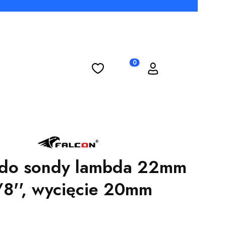
Ulubione
Koszyk
Zaloguj się
Produkty w koszyku: 0. Zobac
 do sondy lambda 22mm
/8'', wycięcie 20mm