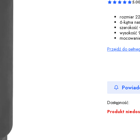
5.0
rozmiar 2
6-kątna na
szerokość
wysokość
mocowani
Przejdź do pełne
Powiad
Dostępność:
Produkt niedo