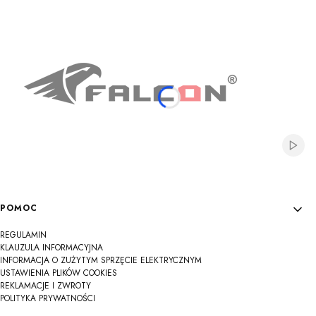
Na
Na
Na
Na
Na
Na
Na
Na
Na
Włącz
Linki w stopce
POMOC
REGULAMIN
KLAUZULA INFORMACYJNA
INFORMACJA O ZUŻYTYM SPRZĘCIE ELEKTRYCZNYM
USTAWIENIA PLIKÓW COOKIES
REKLAMACJE I ZWROTY
POLITYKA PRYWATNOŚCI