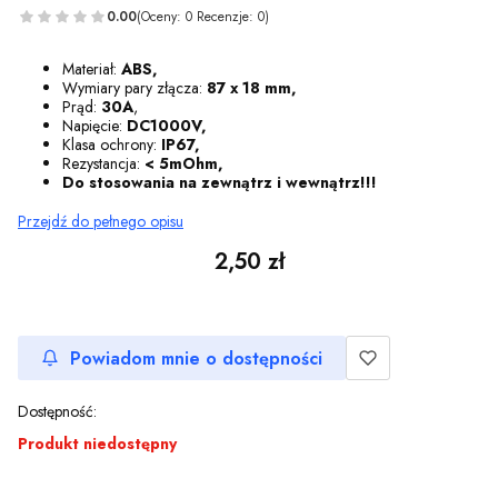
0.00
(Oceny: 0 Recenzje: 0)
Materiał:
ABS,
Wymiary pary złącza:
87 x 18 mm,
Prąd:
30A
,
Napięcie:
DC1000V,
Klasa ochrony:
IP67,
Rezystancja:
< 5mOhm,
Do stosowania na zewnątrz i wewnątrz!!!
Przejdź do pełnego opisu
Cena
2,50 zł
Powiadom mnie o dostępności
Dostępność:
Produkt niedostępny