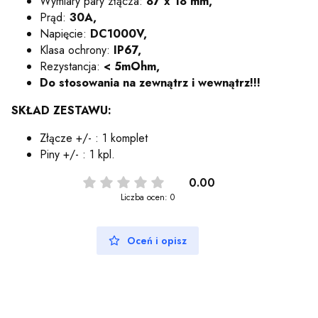
Wymiary pary złącza:
87 x 18 mm,
Prąd:
30A,
Napięcie:
DC1000V,
Klasa ochrony:
IP67,
Rezystancja:
< 5mOhm,
Do stosowania na zewnątrz i wewnątrz!!!
SKŁAD ZESTAWU:
Złącze +/- : 1 komplet
Piny +/- : 1 kpl.
0.00
Liczba ocen: 0
Oceń i opisz