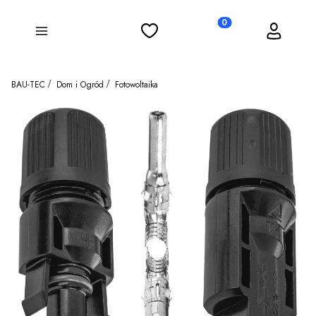
Ulubione
Koszyk
Zaloguj się
Produkty w koszyku: 0
Menu
BAU-TEC
Dom i Ogród
Fotowoltaika