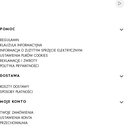
Włącz
Linki w stopce
POMOC
REGULAMIN
KLAUZULA INFORMACYJNA
INFORMACJA O ZUŻYTYM SPRZĘCIE ELEKTRYCZNYM
USTAWIENIA PLIKÓW COOKIES
REKLAMACJE I ZWROTY
POLITYKA PRYWATNOŚCI
DOSTAWA
KOSZTY DOSTAWY
SPOSOBY PŁATNOŚCI
MOJE KONTO
TWOJE ZAMÓWIENIA
USTAWIENIA KONTA
PRZECHOWALNIA