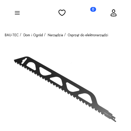
Ulubione
Koszyk
Zaloguj się
Produkty w koszyku: 0
Menu
BAU-TEC
Dom i Ogród
Narzędzia
Osprzęt do elektronarzędzi