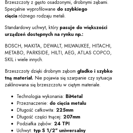
Brzeszczoty z gęsto osadzonymi, drobnymi zębami.
Specjalnie wyprofilowane
do szybkiego
cięcia
różnego rodzaju metali.
Standardowy uchwyt, który
pasuje do większości
urządzeń dostępnych na rynku np.:
BOSCH, MAKITA, DEWALT, MILWAUKEE, HITACHI,
METABO, PARKSIDE, HILTI, AEG, ATLAS COPCO,
SKIL i wiele innych.
Brzeszczoty dzięki drobnym zębom
gładko i szybko
tną materiał.
Nie pojawia się szarpanie czy sytuacja
zaklinowana się brzeszczotu w ciętym materiale.
Technologia wykonania:
BiMetal
Przeznaczenie:
do cięcia metalu
Długość całkowita:
225mm
Długość części tnącej:
207mm
Podziałka zębów:
24 TPI
Uchwyt:
typ S 1/2" uniwersalny