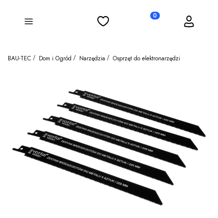
Ulubione
Koszyk
Zaloguj się
Produkty w koszyku: 0
Menu
BAU-TEC
Dom i Ogród
Narzędzia
Osprzęt do elektronarzędzi