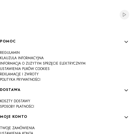
Włącz
Linki w stopce
POMOC
REGULAMIN
KLAUZULA INFORMACYJNA
INFORMACJA O ZUŻYTYM SPRZĘCIE ELEKTRYCZNYM
USTAWIENIA PLIKÓW COOKIES
REKLAMACJE I ZWROTY
POLITYKA PRYWATNOŚCI
DOSTAWA
KOSZTY DOSTAWY
SPOSOBY PŁATNOŚCI
MOJE KONTO
TWOJE ZAMÓWIENIA
USTAWIENIA KONTA