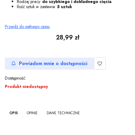
Rodzaj pracy:
do szybkiego i dokładnego cięcia
Ilość sztuk w zestawie:
5 sztuk
Przejdź do pełnego opisu
Cena
28,99 zł
Powiadom mnie o dostępności
Dostępność:
Produkt niedostępny
OPIS
OPINIE
DANE TECHNICZNE