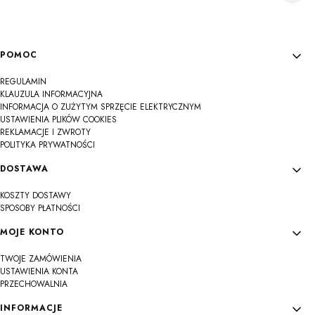
Linki w stopce
POMOC
REGULAMIN
KLAUZULA INFORMACYJNA
INFORMACJA O ZUŻYTYM SPRZĘCIE ELEKTRYCZNYM
USTAWIENIA PLIKÓW COOKIES
REKLAMACJE I ZWROTY
POLITYKA PRYWATNOŚCI
DOSTAWA
KOSZTY DOSTAWY
SPOSOBY PŁATNOŚCI
MOJE KONTO
TWOJE ZAMÓWIENIA
USTAWIENIA KONTA
PRZECHOWALNIA
INFORMACJE