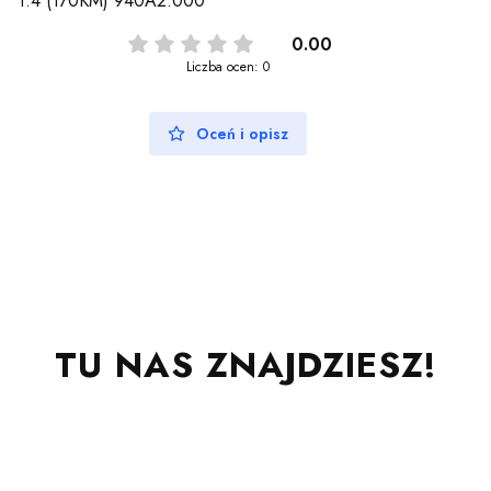
1.4 (170KM) 940A2.000
0.00
Liczba ocen: 0
Oceń i opisz
TU NAS ZNAJDZIESZ!