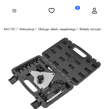
Ulubione
Koszyk
Zaloguj się
Produkty w koszyku: 0
Menu
BAU-TEC
Motoryzacja
Obsługa układu napędowego
Blokady rozrządu