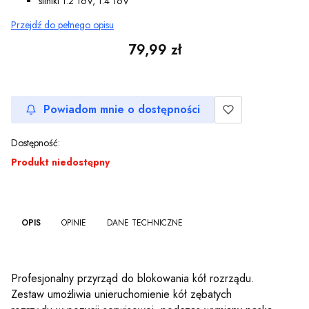
silniki 1.2 16V, 1.4 16V
Przejdź do pełnego opisu
Cena
79,99 zł
Powiadom mnie o dostępności
Dostępność:
Produkt niedostępny
OPIS
OPINIE
DANE TECHNICZNE
Profesjonalny przyrząd do blokowania kół rozrządu.
Zestaw umożliwia unieruchomienie kół zębatych