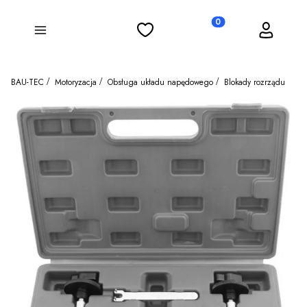
Ulubione
Koszyk
Zaloguj się
Produkty w koszyku: 0
Menu
BAU-TEC
Motoryzacja
Obsługa układu napędowego
Blokady rozrządu