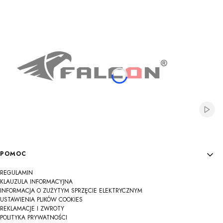
Na
Na
Na
Na
Na
Na
Na
Na
Na
Włącz
Linki w stopce
POMOC
REGULAMIN
KLAUZULA INFORMACYJNA
INFORMACJA O ZUŻYTYM SPRZĘCIE ELEKTRYCZNYM
USTAWIENIA PLIKÓW COOKIES
REKLAMACJE I ZWROTY
POLITYKA PRYWATNOŚCI