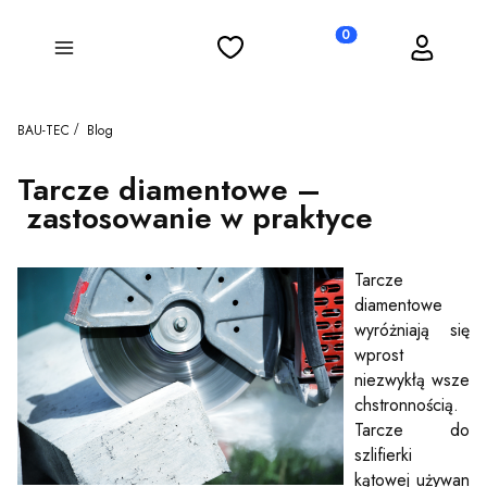
Ulubione
Koszyk
Zaloguj się
Produkty w koszyku: 0
Menu
BAU-TEC
Blog
Tarcze diamentowe –
zastosowanie w praktyce
Tarcze
diamentowe
wyróżniają się
wprost
niezwykłą wsze
chstronnością.
Tarcze do
szlifierki
kątowej używan