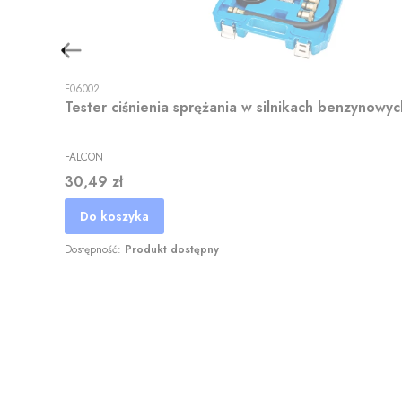
F06002
Tester ciśnienia sprężania w silnikach benzynow
FALCON
Cena
30,49 zł
Do koszyka
Dostępność:
Produkt dostępny