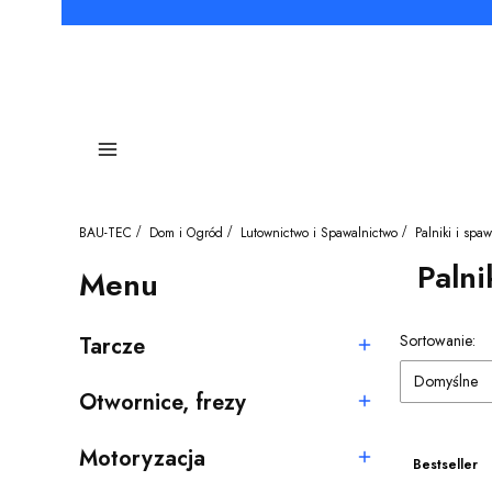
Menu
BAU-TEC
Dom i Ogród
Lutownictwo i Spawalnictwo
Palniki i spa
Palni
Menu
Lista pro
Sortowanie:
Tarcze
Kategoria - Tarcze
Domyślne
Otwornice, frezy
Kategoria - Otwornice, frezy
Motoryzacja
Bestseller
Kategoria - Motoryzacja