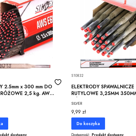
S10832
Y 2.5mm x 300 mm DO
ELEKTRODY SPAWALNICZE
 RÓŻOWE 2,5 kg. AWS
RUTYLOWE 3,25MM 350M
TYLOWE
RÓŻOWE DO SPAWANIA
SILVER
SPAWARKI
Cena
9,99 zł
ka
Do koszyka
odukt dostępny
Dostępność:
Produkt dostępny