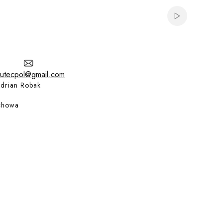
Włącz automat
utecpol@gmail.com
drian Robak
chowa