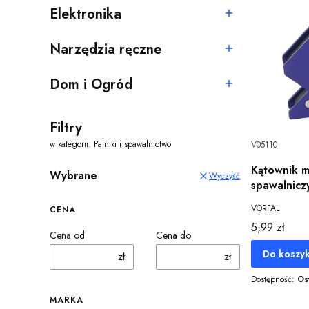
Elektronika
Kategoria - Elektronika
Narzędzia ręczne
Kategoria - Narzędzia ręczne
Dom i Ogród
Kategoria - Dom i Ogród
Filtry
w kategorii: Palniki i spawalnictwo
V05110
Kątownik 
Wybrane
Wyczyść
spawalnicz
VORFAL
CENA
Cena
5,99 zł
Cena od
Cena do
Do koszy
zł
zł
Dostępność:
Os
MARKA