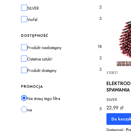
2
Marka
SILVER
3
Vorfal
DOSTĘPNOŚĆ
18
Dostępność
Produkt niedostępny
2
Ostatnie sztuki!
3
Produkt dostępny
S10831
ELEKTROD
PROMOCJA
SPAWANIA
E6013 RU
Nie stosuj tego filtra
SILVER
Cena
22,99 zł
5
nie
Do koszy
Dostępność:
Pr