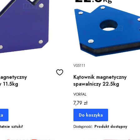
V05111
magnetyczny
Kątownik magnetyczny
y 11.5kg
spawalniczy 22.5kg
VORFAL
Cena
7,79 zł
ka
Do koszyka
tatnie sztuki!
Dostępność:
Produkt dostępny