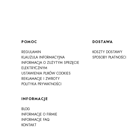
Linki w stopce
POMOC
DOSTAWA
REGULAMIN
KOSZTY DOSTAWY
KLAUZULA INFORMACYJNA
SPOSOBY PŁATNOŚCI
INFORMACJA O ZUŻYTYM SPRZĘCIE
ELEKTRYCZNYM
USTAWIENIA PLIKÓW COOKIES
REKLAMACJE I ZWROTY
POLITYKA PRYWATNOŚCI
INFORMACJE
BLOG
INFORMACJE O FIRMIE
INFORMACJE FAQ
KONTAKT