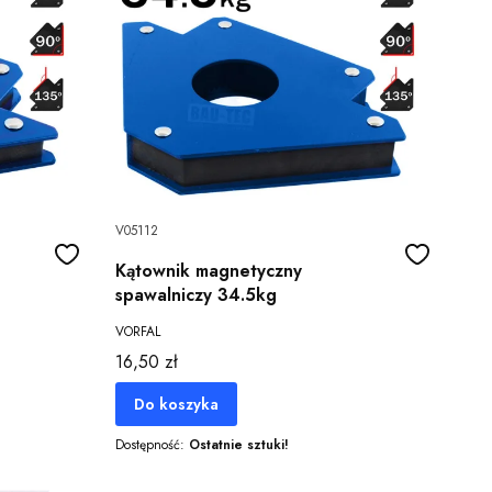
V05112
Kątownik magnetyczny
spawalniczy 34.5kg
VORFAL
Cena
16,50 zł
Do koszyka
Dostępność:
Ostatnie sztuki!