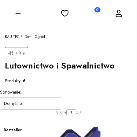
Ulubione
Koszyk
Zaloguj się
Produkty w koszyku: 0
Menu
BAU-TEC
Dom i Ogród
Filtry
Lutownictwo i Spawalnictwo
Produkty:
6
Lista produktów
Sortowanie:
Domyślne
Strona
z 1
Bestseller