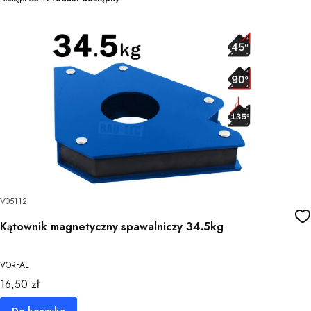
V05112
Kątownik magnetyczny spawalniczy 34.5kg
VORFAL
Cena
16,50 zł
Do koszyka