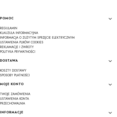
Linki w stopce
POMOC
REGULAMIN
KLAUZULA INFORMACYJNA
INFORMACJA O ZUŻYTYM SPRZĘCIE ELEKTRYCZNYM
USTAWIENIA PLIKÓW COOKIES
REKLAMACJE I ZWROTY
POLITYKA PRYWATNOŚCI
DOSTAWA
KOSZTY DOSTAWY
SPOSOBY PŁATNOŚCI
MOJE KONTO
TWOJE ZAMÓWIENIA
USTAWIENIA KONTA
PRZECHOWALNIA
INFORMACJE