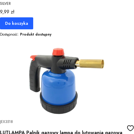
SILVER
Cena
9,99 zł
Do koszyka
Dostępność:
Produkt dostępny
JEX3518
LUTLAMPA Palnik gazowy lampa do lutowania gazowa