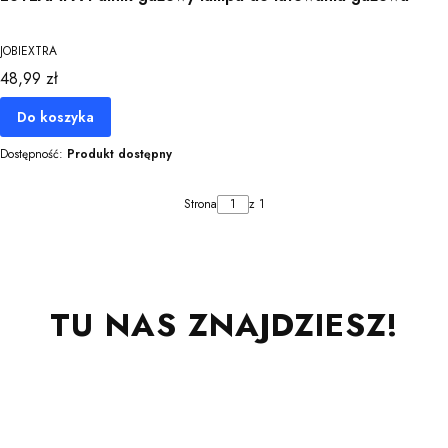
JOBIEXTRA
Cena
48,99 zł
Do koszyka
Dostępność:
Produkt dostępny
Strona
z 1
TU NAS ZNAJDZIESZ!