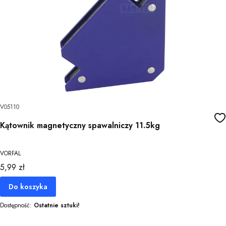
V05110
Kątownik magnetyczny spawalniczy 11.5kg
VORFAL
Cena
5,99 zł
Do koszyka
Dostępność:
Ostatnie sztuki!