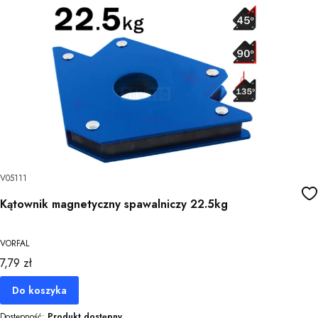
V05111
Kątownik magnetyczny spawalniczy 22.5kg
VORFAL
Cena
7,79 zł
Do koszyka
Dostępność:
Produkt dostępny